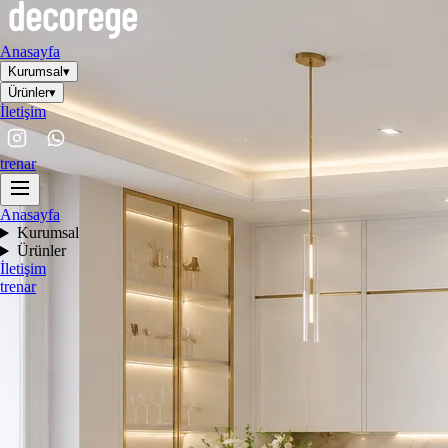
Anasayfa
Kurumsal
▾
Ürünler
▾
İletişim
tr
en
ar
Anasayfa
Kurumsal
Ürünler
İletişim
tr
en
ar