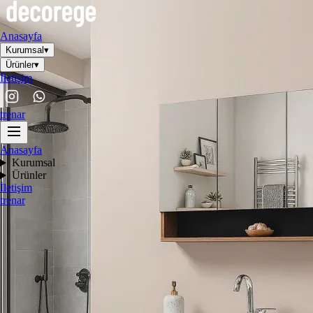
Anasayfa
Kurumsal
▾
Ürünler
▾
İletişim
tr
en
ar
Anasayfa
Kurumsal
Ürünler
İletişim
tr
en
ar