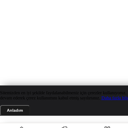
Sitemizden en iyi şekilde faydalanabilmeniz için çerezler kullanıyoruz.
devam ederek çerez kullanımını kabul etmiş sayılırsınız.
Daha fazla bil
Anladım