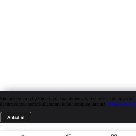
Sitemizden en iyi şekilde faydalanabilmeniz için çerezler kullanıyoruz.
devam ederek çerez kullanımını kabul etmiş sayılırsınız.
Daha fazla bil
Anladım