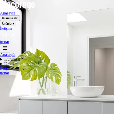
Anasayfa
Kurumsal
▾
Ürünler
▾
İletişim
tr
en
ar
Anasayfa
Kurumsal
Ürünler
İletişim
tr
en
ar