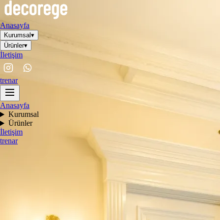
Anasayfa
Kurumsal
▾
Ürünler
▾
İletişim
tr
en
ar
Anasayfa
Kurumsal
Ürünler
İletişim
tr
en
ar