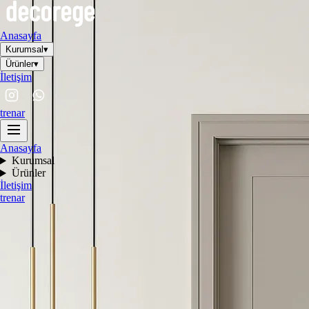
Anasayfa
Kurumsal
▾
Ürünler
▾
İletişim
tr
en
ar
Anasayfa
Kurumsal
Ürünler
İletişim
tr
en
ar