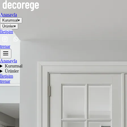
Anasayfa
Kurumsal
▾
Ürünler
▾
İletişim
tr
en
ar
Anasayfa
Kurumsal
Ürünler
İletişim
tr
en
ar