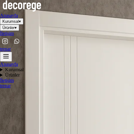
Anasayfa
Kurumsal
▾
Ürünler
▾
İletişim
tr
en
ar
Anasayfa
Kurumsal
Ürünler
İletişim
tr
en
ar