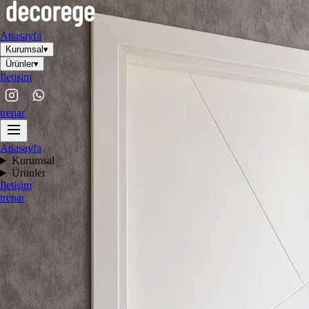
Anasayfa
Kurumsal
▾
Ürünler
▾
İletişim
tr
en
ar
Anasayfa
Kurumsal
Ürünler
İletişim
tr
en
ar