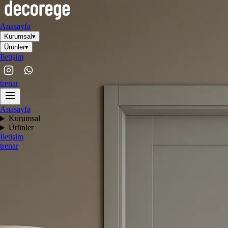
Anasayfa
Kurumsal
▾
Ürünler
▾
İletişim
tr
en
ar
Anasayfa
Kurumsal
Ürünler
İletişim
tr
en
ar