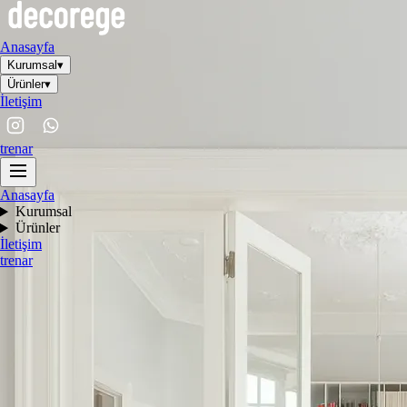
Anasayfa
Kurumsal
▾
Ürünler
▾
İletişim
tr
en
ar
Anasayfa
Kurumsal
Ürünler
İletişim
tr
en
ar