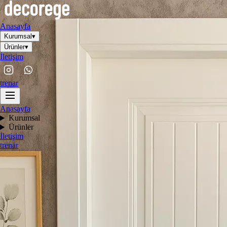
Anasayfa
Kurumsal
▾
Ürünler
▾
İletişim
tr
en
ar
Anasayfa
Kurumsal
Ürünler
İletişim
tr
en
ar