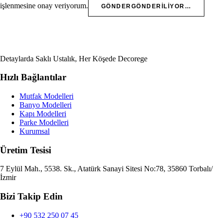
işlenmesine onay veriyorum.
GÖNDER
GÖNDERILIYOR…
Detaylarda Saklı Ustalık, Her Köşede Decorege
Hızlı Bağlantılar
Mutfak Modelleri
Banyo Modelleri
Kapı Modelleri
Parke Modelleri
Kurumsal
Üretim Tesisi
7 Eylül Mah., 5538. Sk., Atatürk Sanayi Sitesi No:78, 35860 Torbalı/
İzmir
Bizi Takip Edin
+90 532 250 07 45