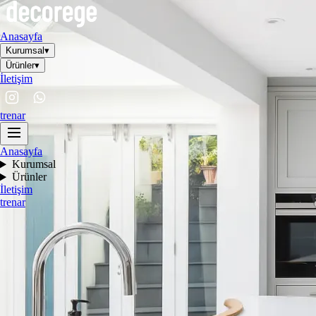
Anasayfa
Kurumsal
▾
Ürünler
▾
İletişim
tr
en
ar
Anasayfa
Kurumsal
Ürünler
İletişim
tr
en
ar