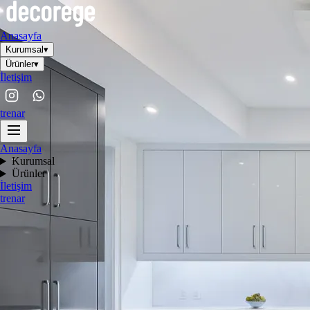
Anasayfa
Kurumsal
▾
Ürünler
▾
İletişim
tr
en
ar
Anasayfa
Kurumsal
Ürünler
İletişim
tr
en
ar