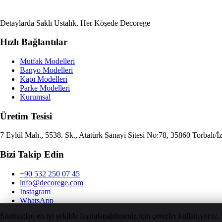
Detaylarda Saklı Ustalık, Her Köşede Decorege
Hızlı Bağlantılar
Mutfak Modelleri
Banyo Modelleri
Kapı Modelleri
Parke Modelleri
Kurumsal
Üretim Tesisi
7 Eylül Mah., 5538. Sk., Atatürk Sanayi Sitesi No:78, 35860 Torbalı/İ
Bizi Takip Edin
+90 532 250 07 45
info@decorege.com
Instagram
WhatsApp
Sitemizden en iyi şekilde faydalanabilmeniz için çerezler kullanıyoruz.
© 2026 Decorege. Tüm hakları saklıdır.