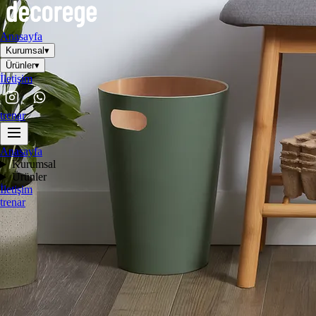
Anasayfa
Kurumsal
▾
Ürünler
▾
İletişim
tr
en
ar
Anasayfa
Kurumsal
Ürünler
İletişim
tr
en
ar