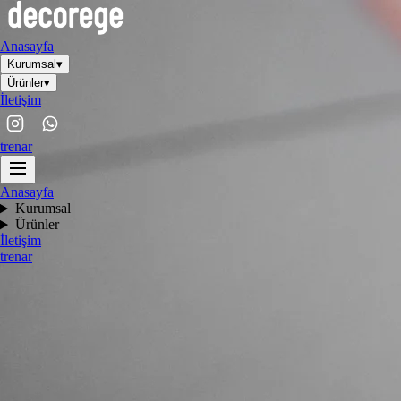
Anasayfa
Kurumsal
▾
Ürünler
▾
İletişim
tr
en
ar
Anasayfa
Kurumsal
Ürünler
İletişim
tr
en
ar