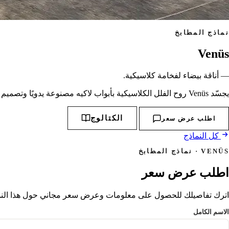
نماذج المطابخ
Venüs
— أناقة بيضاء لفخامة كلاسيكية.
يجسّد Venüs روح الفلل الكلاسيكية بأبواب لاكيه مصنوعة يدويًا وتصميم شفّاط فخم. يمنح لونه الأبيض ونسيجه الرخامي إحساسًا نبيلًا بالرحابة.
الكتالوج
اطلب عرض سعر
كل النماذج
VENÜS · نماذج المطابخ
اطلب عرض سعر
اترك تفاصيلك للحصول على معلومات وعرض سعر مجاني حول هذا النموذ
الاسم الكامل