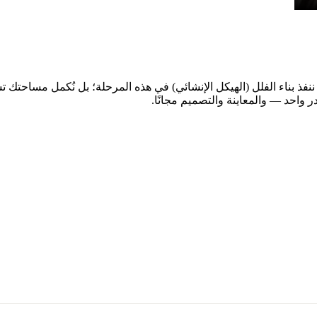
ى النهاية. لا ننفذ بناء الفلل (الهيكل الإنشائي) في هذه المرحلة؛ بل نُكمل مساح
در واحد — والمعاينة والتصميم مجانًا.