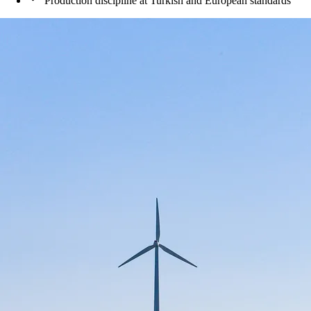
Production discipline at Turkish and European standards
A
A***
2 yıl önce
Siz hayal edin, gerisini Decorege'nin tecrübeli ellerine bırakın.
İşinin ehli, tecrübeli, başarılı bir firma. Başta Veysel bey olmak
üzere Gürhan ve Melih ustaya ve diğer ekibe çok çok teşekkür
ederim. 10 numara bir işçilik ve sıfır problem; sözünün eri ve
kaliteli bir firma.
İ
İ***