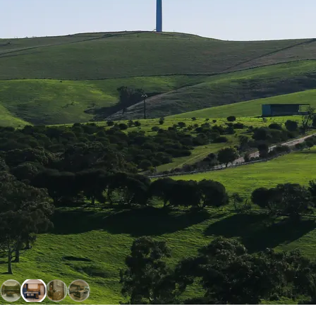
bir yıl önce
Öncelikle işçilik ve kalite olarak çok memnun kaldım,
istediğim modeller birebir yapıldı. Önceliği müşteri
memnuniyeti, kusursuz hizmet. Herkese tavsiye ederim.
İ
İ***
2 yıl önce
Çocuklarımız için ürettiğiniz açılır yatak sayesinde geceleri
uyku düzenine geçilirken gündüzleri etkinlik yapmaya olanak
sağlayan geniş bir alan elde ettik. Ders çalışma masaları da ayrı
bir sürpriz oldu. Elinize sağlık.