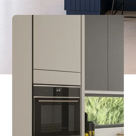
Custom-sized, modern and durable kitchen solutions.