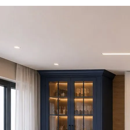
Craftsmanship Hidden in Details,
Decorege in Every Corner
Home
Corporate
▾
From interior doors to flooring, kitchens to bathrooms; we
Products
▾
meticulously design, manufacture and install every detail of your villa.
Contact
EXPLORE CONCEPT MODELS
tr
en
ar
Home
Corporate
Products
Contact
tr
en
ar