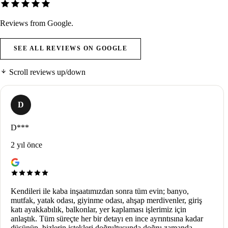
Reviews from Google.
SEE ALL REVIEWS ON GOOGLE
Scroll reviews up/down
D
D***
2 yıl önce
Kendileri ile kaba inşaatımızdan sonra tüm evin; banyo,
mutfak, yatak odası, giyinme odası, ahşap merdivenler, giriş
katı ayakkabılık, balkonlar, yer kaplaması işlerimiz için
anlaştık. Tüm süreçte her bir detayı en ince ayrıntısına kadar
düşünüp, bizlerin istekleri doğrultusunda doğru zamanda