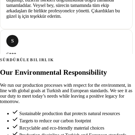
tamamladılar. Veysel bey, sürecin tamamında tüm ekip
arkadaşları ile birlikte profesyonelce yönetti. Çıkardıkları bu
güzel iş için teşekkür ederim.
S
S***
SÜRDÜRÜLEBILIRLIK
bir yıl önce
Our Environmental Responsibility
We run our production processes with respect for the environment, in
line with global goals at Turkish and European standards. We see it as
Yapılan iş temiz, işin hakkını veriyorlar. Fiyat piyasaya göre
our duty to meet today’s needs while leaving a positive legacy for
çok uygun, elinden geldiğince yardımcı oluyorlar. Sahibi
tomorrow.
Veysel abi ürünü tek tek anlatıyor, bir tane yanlış şey yok.
Gürhan abi montaj ekibinde kendi evine nasıl özen gösterirse o
Sustainable production that protects natural resources
şekilde özenle yapıyor. Teslimden sonra da sürekli arayıp işinin
arkasında duruyorlar. Memnun kaldığım nadir firmalardan biri,
Targets to reduce our carbon footprint
ellerine sağlık.
Recyclable and eco-friendly material choices