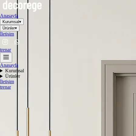
Anasayfa
Kurumsal
▾
Ürünler
▾
İletişim
tr
en
ar
Anasayfa
Kurumsal
Ürünler
İletişim
tr
en
ar