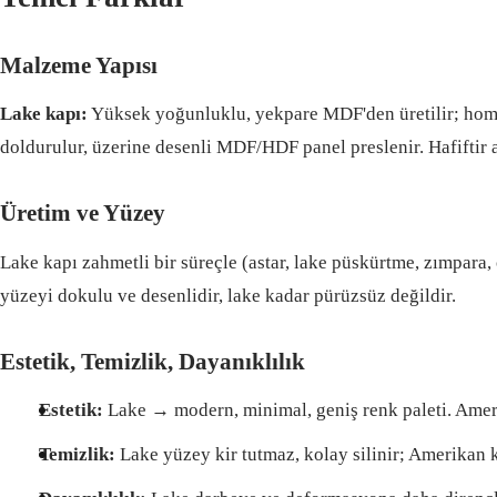
Malzeme Yapısı
Lake kapı:
Yüksek yoğunluklu, yekpare MDF'den üretilir; hom
doldurulur, üzerine desenli MDF/HDF panel preslenir. Hafiftir 
Üretim ve Yüzey
Lake kapı zahmetli bir süreçle (astar, lake püskürtme, zımpara, 
yüzeyi dokulu ve desenlidir, lake kadar pürüzsüz değildir.
Estetik, Temizlik, Dayanıklılık
Estetik:
Lake → modern, minimal, geniş renk paleti. Amer
Temizlik:
Lake yüzey kir tutmaz, kolay silinir; Amerikan k