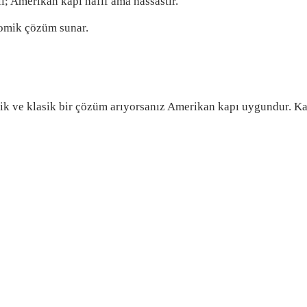
; Amerikan kapı hafif ama hassastır.
nomik çözüm sunar.
ik ve klasik bir çözüm arıyorsanız Amerikan kapı uygundur. Kara