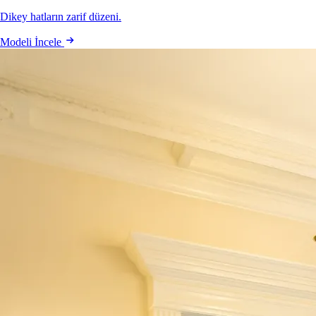
Dikey hatların zarif düzeni.
Modeli İncele