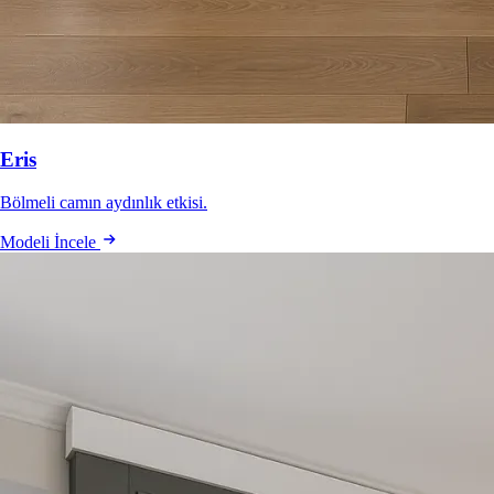
Eris
Bölmeli camın aydınlık etkisi.
Modeli İncele