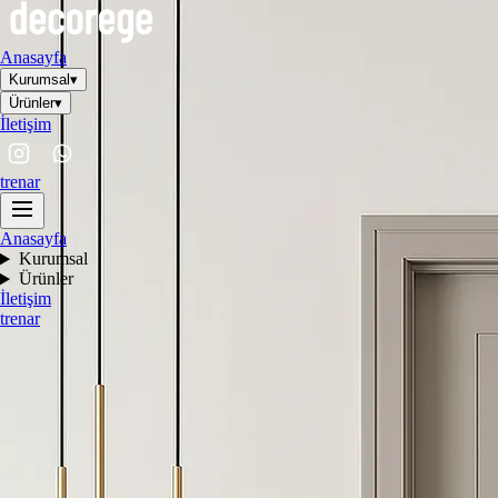
Anasayfa
Kurumsal
▾
Ürünler
▾
İletişim
tr
en
ar
Anasayfa
Kurumsal
Ürünler
İletişim
tr
en
ar