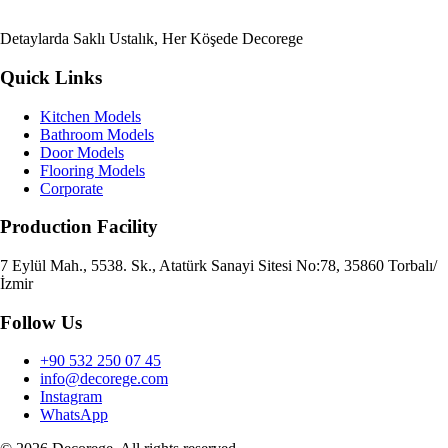
Detaylarda Saklı Ustalık, Her Köşede Decorege
Quick Links
Kitchen Models
Bathroom Models
Door Models
Flooring Models
Corporate
Production Facility
7 Eylül Mah., 5538. Sk., Atatürk Sanayi Sitesi No:78, 35860 Torbalı/
İzmir
Follow Us
+90 532 250 07 45
info@decorege.com
Instagram
WhatsApp