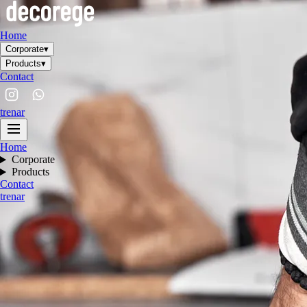
Home
Corporate
▾
Products
▾
Contact
tr
en
ar
Home
Corporate
Products
Contact
tr
en
ar