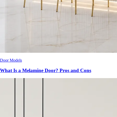
Door Models
What Is a Melamine Door? Pros and Cons